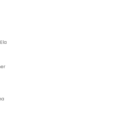
Ela
her
ma