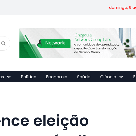
domingo, 9 a
as
Política
Economia
Saúde
Ciência
E
ence eleição