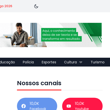
go 2026
ducação
Polícia
Esportes
Cultura
Turismo
Nossos canais
10,0K
10,0K
Facebook
Youtube