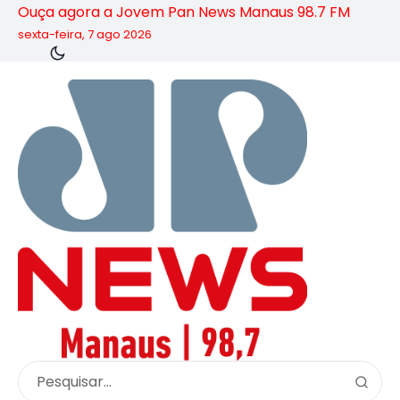
Ouça agora a Jovem Pan News Manaus 98.7 FM
sexta-feira, 7 ago 2026