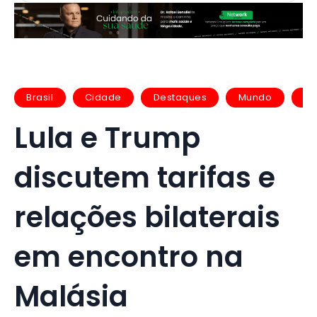
Brasil
Cidade
Destaques
Mundo
No
Lula e Trump
discutem tarifas e
relações bilaterais
em encontro na
Malásia