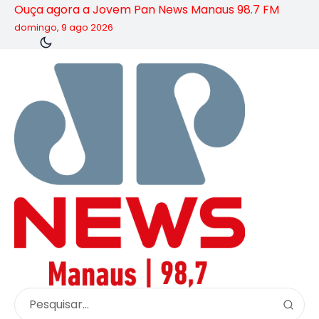
Ouça agora a Jovem Pan News Manaus 98.7 FM
domingo, 9 ago 2026