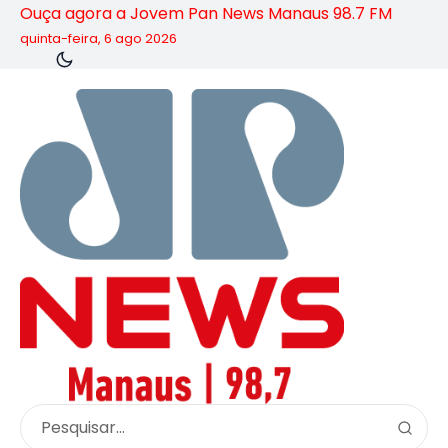
Ouça agora a Jovem Pan News Manaus 98.7 FM
quinta-feira, 6 ago 2026