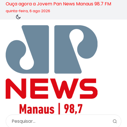
Ouça agora a Jovem Pan News Manaus 98.7 FM
quinta-feira, 6 ago 2026