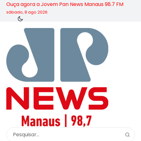
Ouça agora a Jovem Pan News Manaus 98.7 FM
sábado, 8 ago 2026