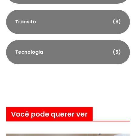
Trânsito
(8)
Tecnologia
(5)
Você pode querer ver