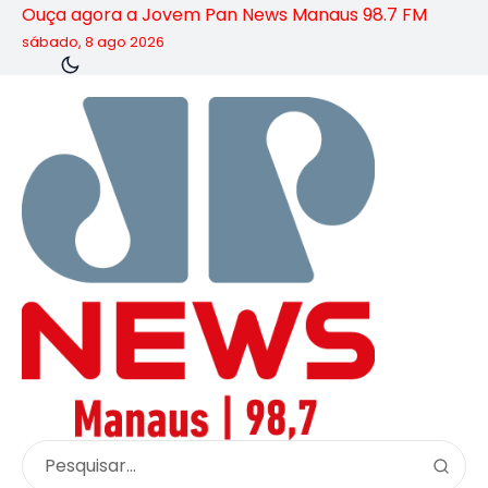
Ouça agora a Jovem Pan News Manaus 98.7 FM
sábado, 8 ago 2026