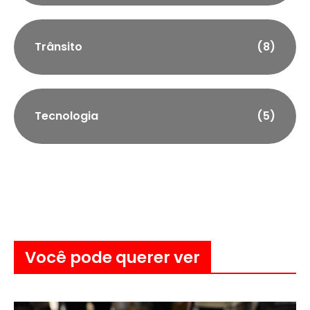
Trânsito
(8)
Tecnologia
(5)
Você pode querer ver