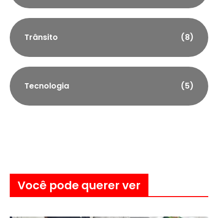
Trânsito
(8)
Tecnologia
(5)
Você pode querer ver