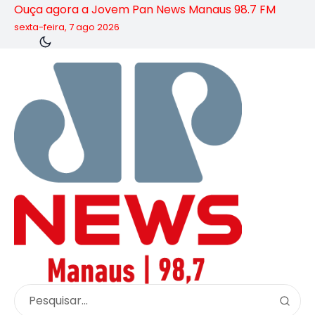
Ouça agora a Jovem Pan News Manaus 98.7 FM
sexta-feira, 7 ago 2026