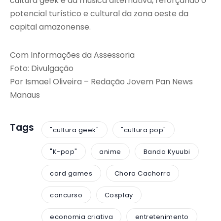
cultura geek e da música alternativa, reforçando o
potencial turístico e cultural da zona oeste da
capital amazonense.
Com Informações da Assessoria
Foto: Divulgação
Por Ismael Oliveira – Redação Jovem Pan News
Manaus
Tags
"cultura geek"
"cultura pop"
"K-pop"
anime
Banda Kyuubi
card games
Chora Cachorro
concurso
Cosplay
economia criativa
entretenimento