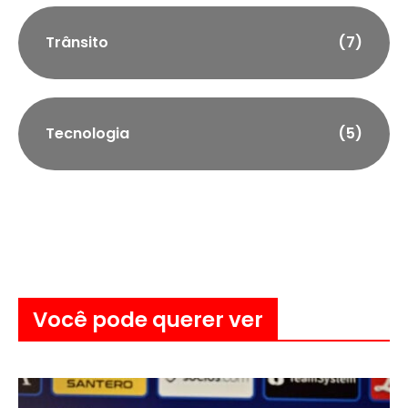
Trânsito
(7)
Tecnologia
(5)
Você pode querer ver