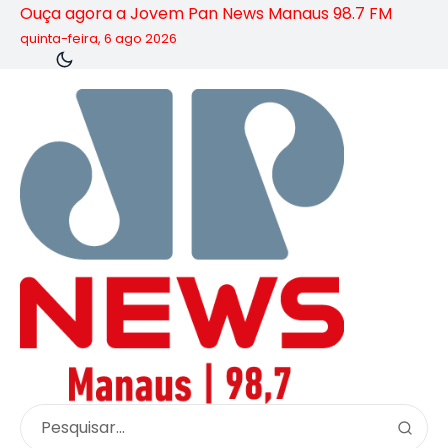
Ouça agora a Jovem Pan News Manaus 98.7 FM
quinta-feira, 6 ago 2026