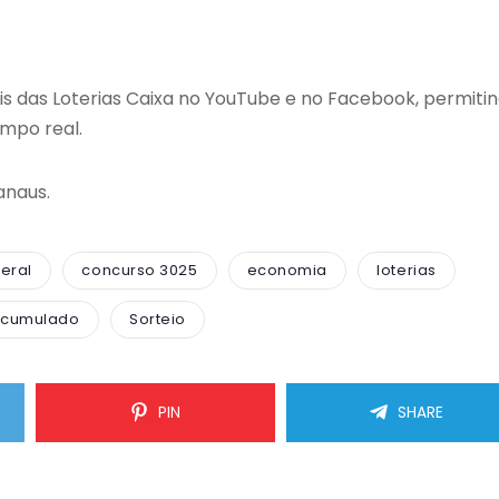
iais das Loterias Caixa no YouTube e no Facebook, permiti
mpo real.
anaus.
eral
concurso 3025
economia
loterias
acumulado
Sorteio
PIN
SHARE