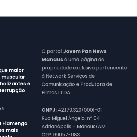
O portal
Jovem Pan News
Manaus
é uma página de
propriedade exclusiva pertencente
que maior
à Network Serviços de
 muscular
olizantes é
Comunicação e Produtora de
nterrupção
Filmes LTDA.
26
CNPJ:
42.179.329/0001-01
Rua Miguel Ângelo, nº 04 –
a Flamengo
Adrianópolis – Manaus/AM
bes mais
CEP: 69057-083
mundo