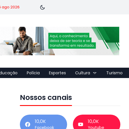
 6 ago 2026
ducação
Polícia
Esportes
Cultura
Turismo
Nossos canais
10,0K
10,0K
Facebook
Youtube