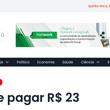
quinta-feira,
as
Política
Economia
Saúde
Ciência
E
 pagar R$ 23