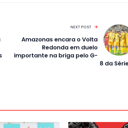
NEXT POST
a
Amazonas encara o Volta
Redonda em duelo
s
importante na briga pelo G-
8 da Séri