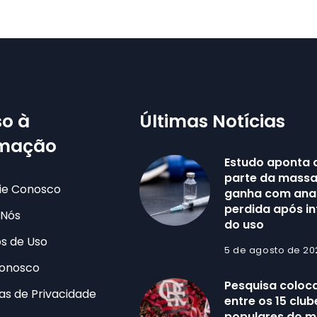
o à
Últimas Notícias
rmação
Estudo aponta 
parte da massa
ie Conosco
ganha com anab
perdida após i
 Nós
do uso
s de Uso
5 de agosto de 20
Conosco
Pesquisa coloc
cas de Privacidade
entre os 15 clu
populares do 