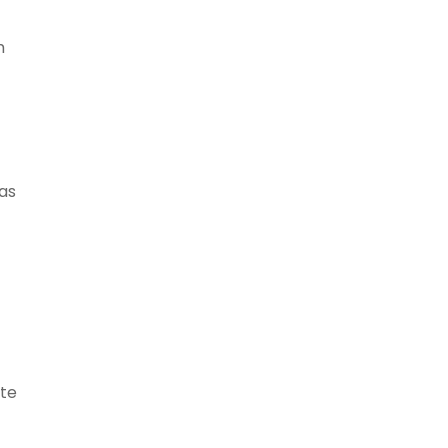
m
as
nte