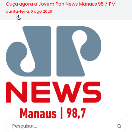
Ouça agora a Jovem Pan News Manaus 98.7 FM
quinta-feira, 6 ago 2026