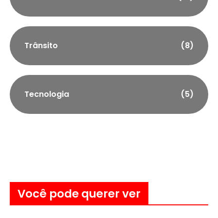
Trânsito
(8)
Tecnologia
(5)
Você pode querer ver