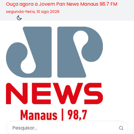
Ouça agora a Jovem Pan News Manaus 98.7 FM
segunda-feira, 10 ago 2026