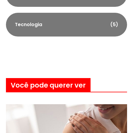
Tecnologia
(5)
Você pode querer ver