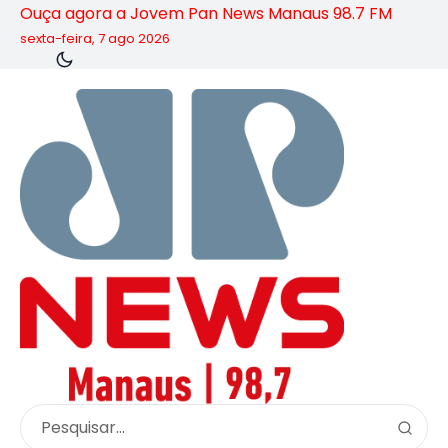
Ouça agora a Jovem Pan News Manaus 98.7 FM
sexta-feira, 7 ago 2026