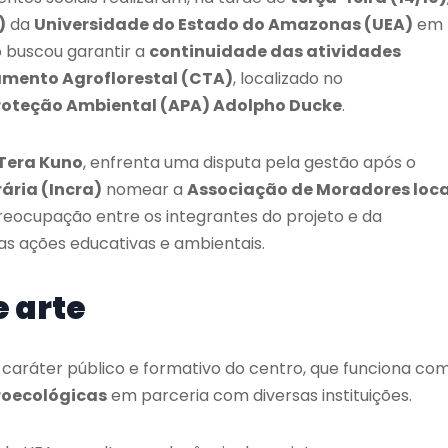
)
da
Universidade do Estado do Amazonas (UEA)
em
o buscou garantir a
continuidade das atividades
amento Agroflorestal (CTA)
, localizado no
roteção Ambiental (APA) Adolpho Ducke
.
 Tera Kuno
, enfrenta uma disputa pela gestão após o
ária (Incra)
nomear a
Associação de Moradores loca
eocupação entre os integrantes do projeto e da
s ações educativas e ambientais.
 arte
caráter público e formativo do centro, que funciona co
groecológicas
em parceria com diversas instituições.