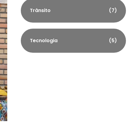
Trânsito
(7)
Tecnologia
(5)
,