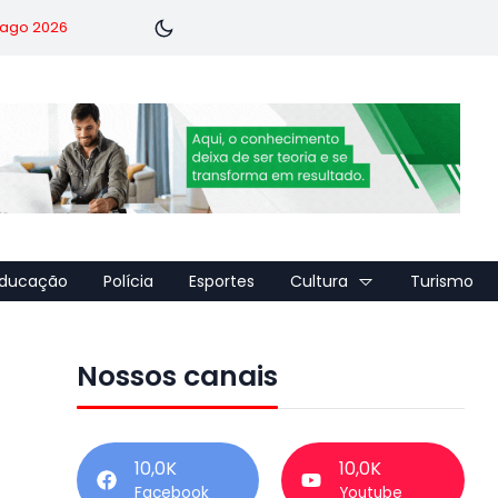
7 ago 2026
ducação
Polícia
Esportes
Cultura
Turismo
Nossos canais
e
10,0K
10,0K
Facebook
Youtube