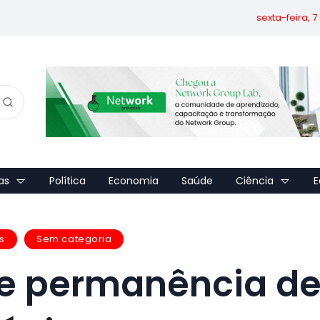
sexta-feira, 
as
Política
Economia
Saúde
Ciência
E
s
Sem categoria
de permanência d