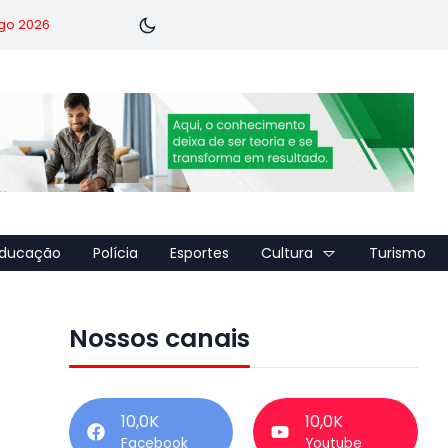
go 2026
ducação
Polícia
Esportes
Cultura
Turismo
Nossos canais
10,0K
10,0K
Facebook
Youtube