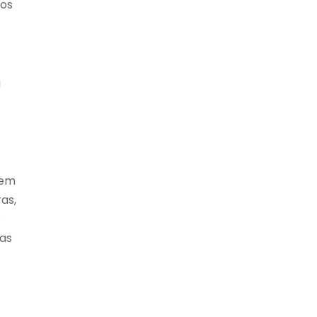
dos
a
 em
as,
e
sas