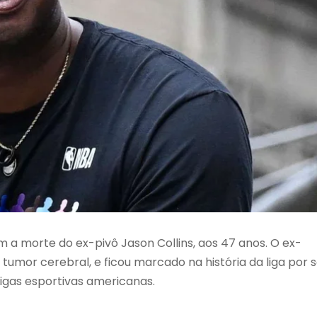
a morte do ex-pivô Jason Collins, aos 47 anos. O ex-
tumor cerebral, e ficou marcado na história da liga por 
igas esportivas americanas.