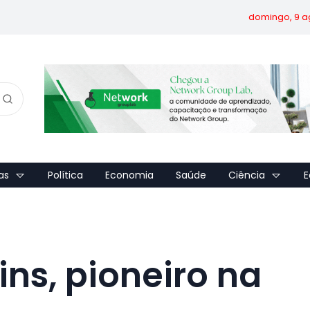
domingo, 9 a
as
Política
Economia
Saúde
Ciência
E
ins, pioneiro na