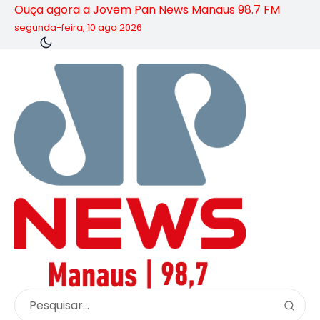
Ouça agora a Jovem Pan News Manaus 98.7 FM
segunda-feira, 10 ago 2026