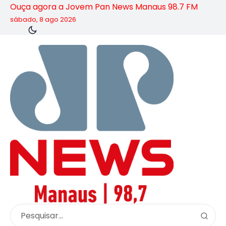
Ouça agora a Jovem Pan News Manaus 98.7 FM
sábado, 8 ago 2026