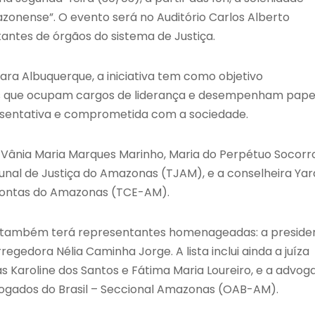
onense”. O evento será no Auditório Carlos Alberto
tantes de órgãos do sistema de Justiça.
ra Albuquerque, a iniciativa tem como objetivo
res que ocupam cargos de liderança e desempenham pape
resentativa e comprometida com a sociedade.
ânia Maria Marques Marinho, Maria do Perpétuo Socorr
unal de Justiça do Amazonas (TJAM), e a conselheira Yar
 Contas do Amazonas (TCE-AM).
M) também terá representantes homenageadas: a preside
egedora Nélia Caminha Jorge. A lista inclui ainda a juíza
as Karoline dos Santos e Fátima Maria Loureiro, e a advog
gados do Brasil – Seccional Amazonas (OAB-AM).