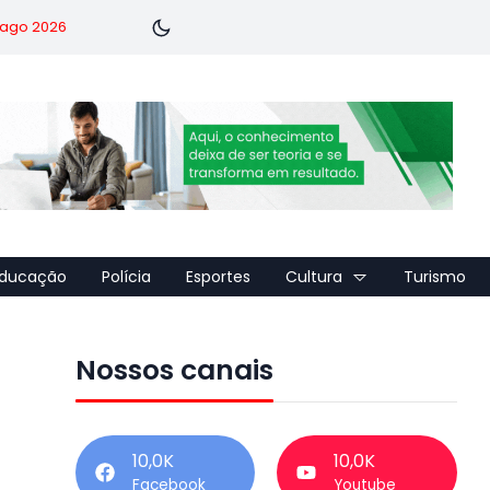
7 ago 2026
ducação
Polícia
Esportes
Cultura
Turismo
Nossos canais
e
10,0K
10,0K
Facebook
Youtube