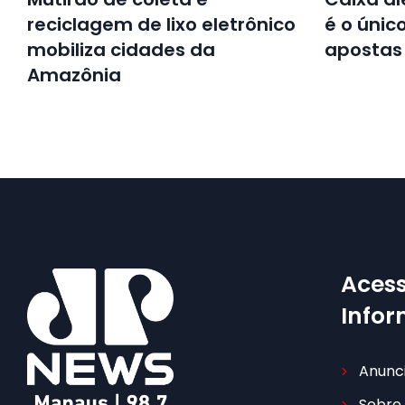
reciclagem de lixo eletrônico
é o únic
mobiliza cidades da
apostas
Amazônia
Acess
Info
Anunc
Sobre