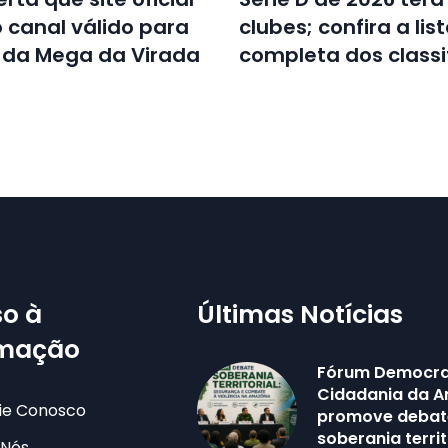
o canal válido para
clubes; confira a lis
 da Mega da Virada
completa dos classi
o à
Últimas Notícias
rmação
Fórum Democra
Cidadania da 
ie Conosco
promove debat
soberania territ
 Nós