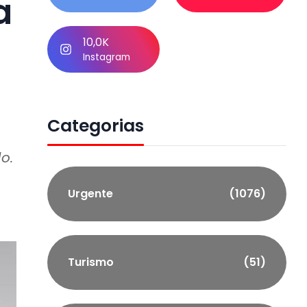
a
10,0K
Instagram
Categorias
o.
Urgente
(1076)
Turismo
(51)