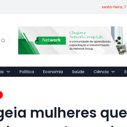
sexta-feira, 
as
Política
Economia
Saúde
Ciência
E
eia mulheres qu