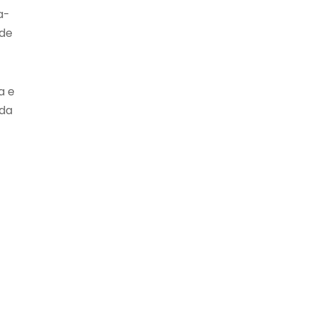
a-
 de
a e
 da