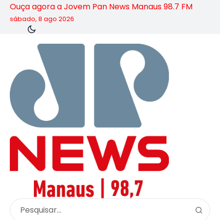
Ouça agora a Jovem Pan News Manaus 98.7 FM
sábado, 8 ago 2026