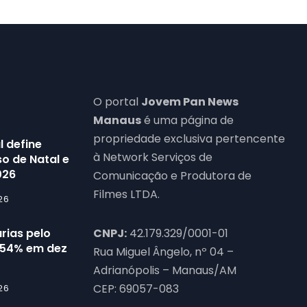
O portal
Jovem Pan News
Manaus
é uma página de
propriedade exclusiva pertencente
l define
à Network Serviços de
o de Natal e
026
Comunicação e Produtora de
Filmes LTDA.
26
rias pelo
CNPJ:
42.179.329/0001-01
54% em dez
Rua Miguel Ângelo, nº 04 –
Adrianópolis – Manaus/AM
CEP: 69057-083
26