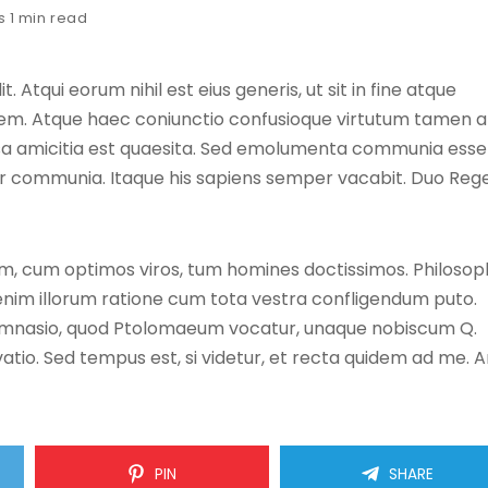
s 1 min read
 Atqui eorum nihil est eius generis, ut sit in fine atque
idem. Atque haec coniunctio confusioque virtutum tamen a
causa amicitia est quaesita. Sed emolumenta communia esse
r communia. Itaque his sapiens semper vacabit. Duo Rege
um, cum optimos viros, tum homines doctissimos. Philosop
 enim illorum ratione cum tota vestra confligendum puto.
eo gymnasio, quod Ptolomaeum vocatur, unaque nobiscum Q.
vatio. Sed tempus est, si videtur, et recta quidem ad me. 
PIN
SHARE