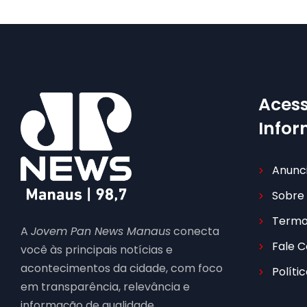
Acess
Info
Anunc
Sobre
Termo
A
Jovem Pan News Manaus
conecta
Fale 
você às principais notícias e
acontecimentos da cidade, com foco
Políti
em transparência, relevância e
informação de qualidade.