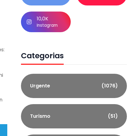
10,0K
Instagram
s:
Categorias
hi
Urgente
(1076)
An
Turismo
(51)