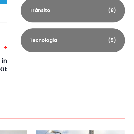
Trânsito
(8)
Tecnologia
(5)
T
 in
Kit