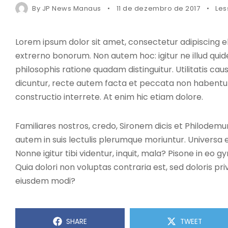
By
JP News Manaus
11 de dezembro de 2017
Les
Lorem ipsum dolor sit amet, consectetur adipiscing elit.
extrerno bonorum. Non autem hoc: igitur ne illud qu
philosophis ratione quadam distinguitur. Utilitatis 
dicuntur, recte autem facta et peccata non habentu
constructio interrete. At enim hic etiam dolore.
Familiares nostros, credo, Sironem dicis et Philodem
autem in suis lectulis plerumque moriuntur. Universa
Nonne igitur tibi videntur, inquit, mala? Pisone in 
Quia dolori non voluptas contraria est, sed doloris pri
eiusdem modi?
SHARE
TWEET