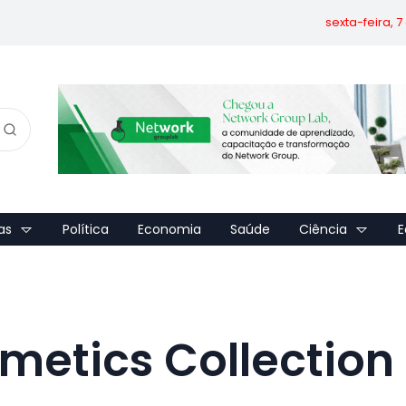
sexta-feira, 
as
Política
Economia
Saúde
Ciência
E
metics Collection