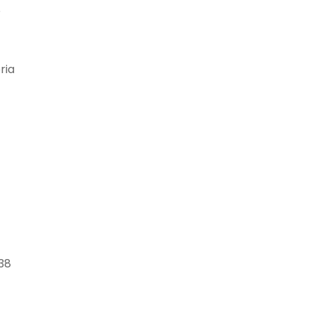
o
ria
38