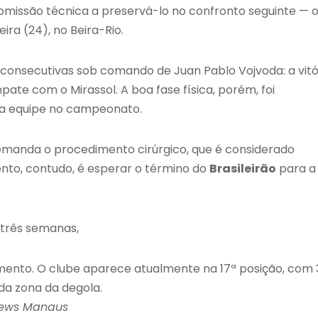
comissão técnica a preservá-lo no confronto seguinte — 
ira (24), no Beira-Rio.
 consecutivas sob comando de Juan Pablo Vojvoda: a vitó
ate com o Mirassol. A boa fase física, porém, foi
da equipe no campeonato.
emanda o procedimento cirúrgico, que é considerado
nto, contudo, é esperar o término do
Brasileirão
para a
três semanas,
mento. O clube aparece atualmente na 17ª posição, com 
 da zona da degola.
News Manaus