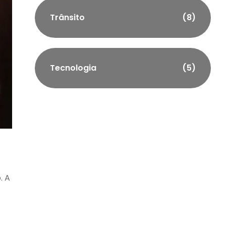
Trânsito
(8)
Tecnologia
(5)
. A