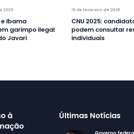
de 2025
19 de fevereiro de 2026
F e Ibama
CNU 2025: candidato
m garimpo ilegal
podem consultar re
do Javari
individuais
o à
Últimas Notícias
rmação
Governo federa