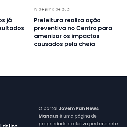
13 de julho de 2021
s já
Prefeitura realiza ação
sultados
preventiva no Centro para
amenizar os impactos
causados pela cheia
O portal
Jovem Pan News
Manaus
é uma página de
propriedade exclusiva pertencente
l define