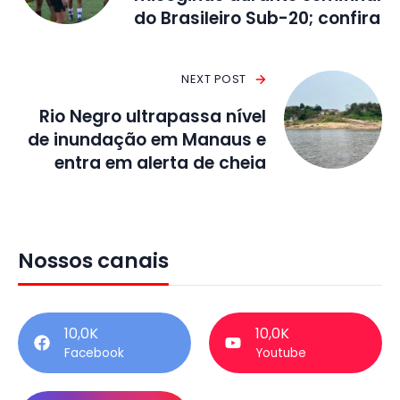
do Brasileiro Sub-20; confira
NEXT POST
Rio Negro ultrapassa nível
de inundação em Manaus e
entra em alerta de cheia
Nossos canais
10,0K
10,0K
Facebook
Youtube