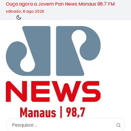
Ouça agora a Jovem Pan News Manaus 98.7 FM
sábado, 8 ago 2026