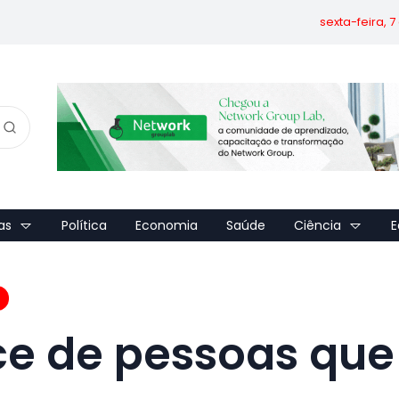
sexta-feira, 
as
Política
Economia
Saúde
Ciência
E
ice de pessoas que