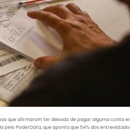
soas que afirmaram ter deixado de pagar alguma conta 
ada pelo PoderData, que aponta que 54% dos entrevistado