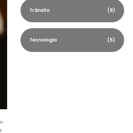
Trânsito
(8)
Tecnologia
(5)
em
s