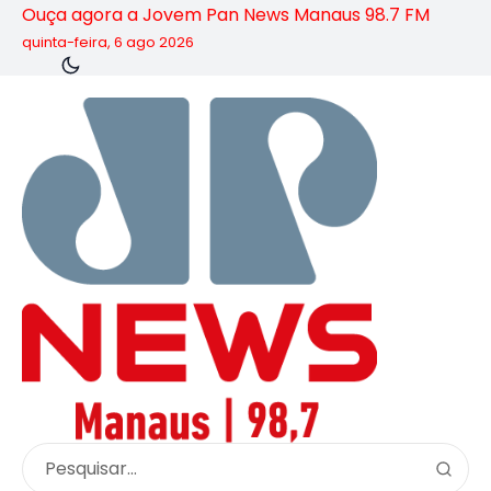
Ouça agora a Jovem Pan News Manaus 98.7 FM
quinta-feira, 6 ago 2026