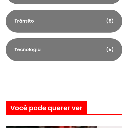
Trânsito
(8)
Tecnologia
(5)
Você pode querer ver