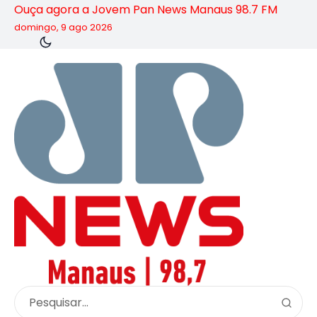
Ouça agora a Jovem Pan News Manaus 98.7 FM
domingo, 9 ago 2026