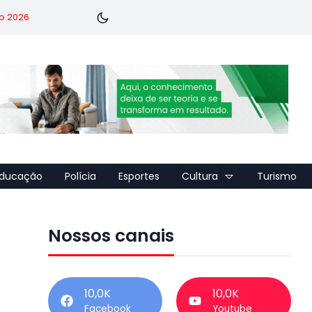
o 2026
ducação
Polícia
Esportes
Cultura
Turismo
Nossos canais
10,0K
10,0K
Facebook
Youtube