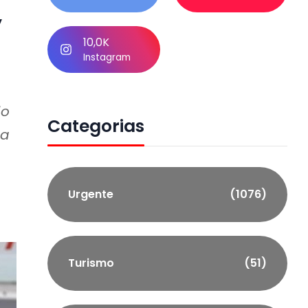
,
10,0K
Instagram
do
Categorias
da
Urgente
(1076)
Turismo
(51)