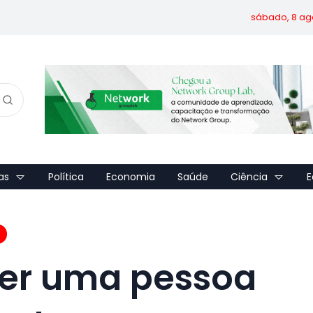
sábado, 8 ag
as
Política
Economia
Saúde
Ciência
E
 ser uma pessoa