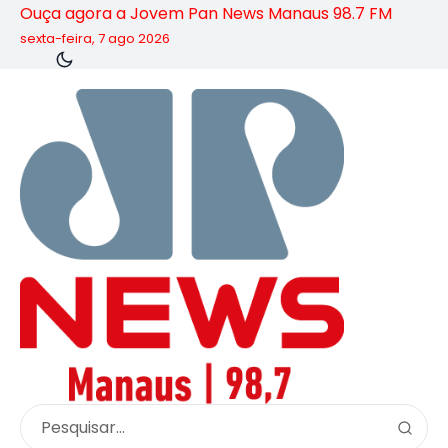
Ouça agora a Jovem Pan News Manaus 98.7 FM
sexta-feira, 7 ago 2026