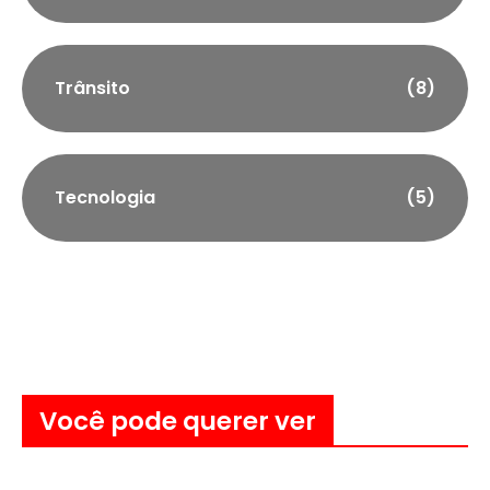
Trânsito
(8)
Tecnologia
(5)
Você pode querer ver