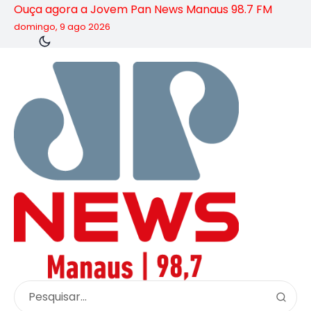
Ouça agora a Jovem Pan News Manaus 98.7 FM
domingo, 9 ago 2026