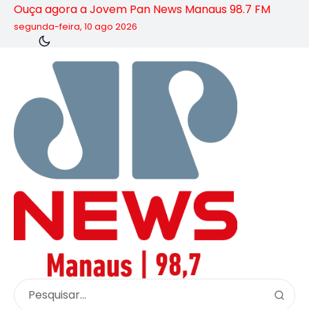
Ouça agora a Jovem Pan News Manaus 98.7 FM
segunda-feira, 10 ago 2026