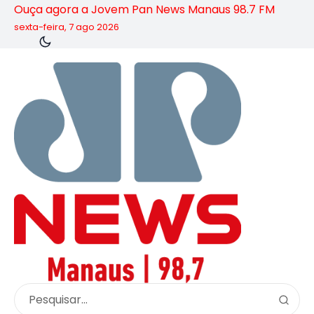
Ouça agora a Jovem Pan News Manaus 98.7 FM
sexta-feira, 7 ago 2026