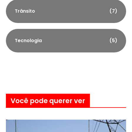
Trânsito
(7)
Tecnologia
(5)
Você pode querer ver