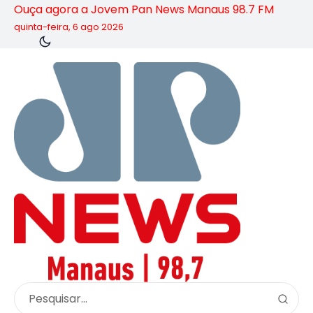
Ouça agora a Jovem Pan News Manaus 98.7 FM
quinta-feira, 6 ago 2026