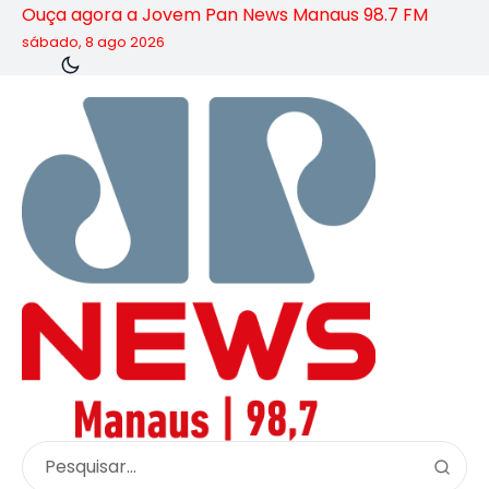
Ouça agora a Jovem Pan News Manaus 98.7 FM
sábado, 8 ago 2026