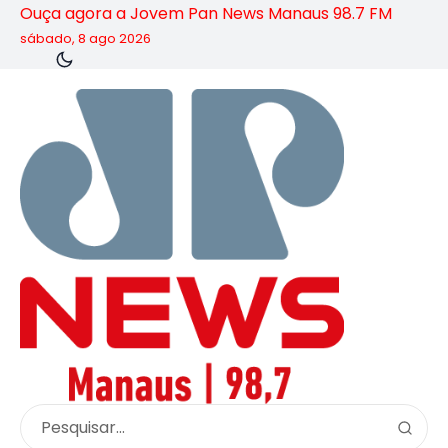
Ouça agora a Jovem Pan News Manaus 98.7 FM
sábado, 8 ago 2026