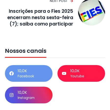
NEXT POST
Inscrições para o Fies 2025
encerram nesta sexta-feira
(7); saiba como participar
Nossos canais
10,0K
10,0K
Facebook
Youtube
10,0K
Instagram