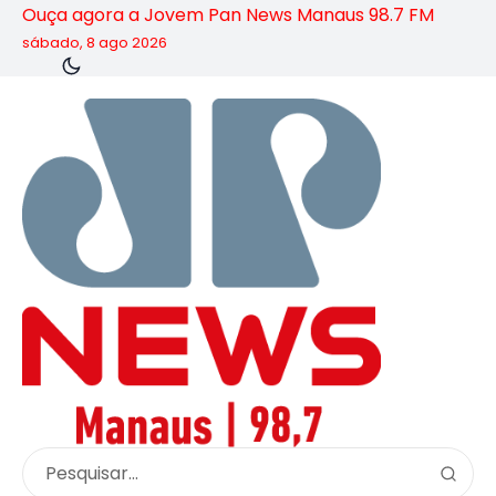
Ouça agora a Jovem Pan News Manaus 98.7 FM
sábado, 8 ago 2026