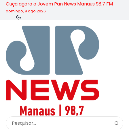
Ouça agora a Jovem Pan News Manaus 98.7 FM
domingo, 9 ago 2026