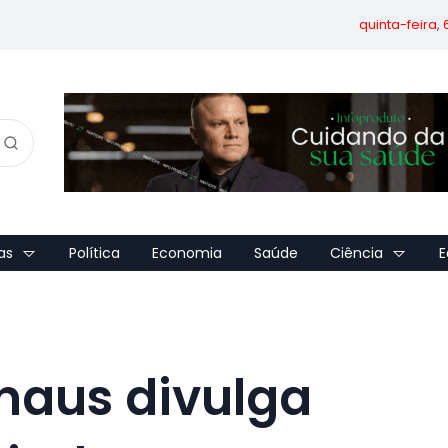
quinta-feira,
as
Política
Economia
Saúde
Ciência
E
naus divulga