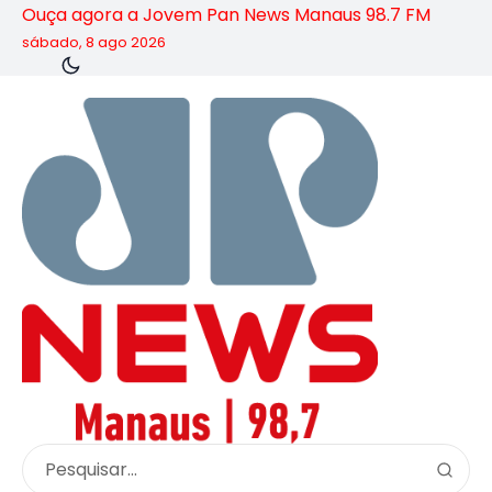
Ouça agora a Jovem Pan News Manaus 98.7 FM
sábado, 8 ago 2026