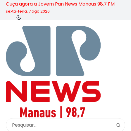
Ouça agora a Jovem Pan News Manaus 98.7 FM
sexta-feira, 7 ago 2026