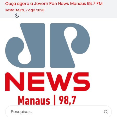
Ouça agora a Jovem Pan News Manaus 98.7 FM
sexta-feira, 7 ago 2026