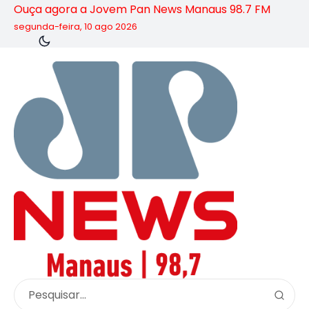
Ouça agora a Jovem Pan News Manaus 98.7 FM
segunda-feira, 10 ago 2026