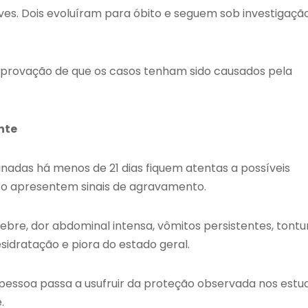
ves. Dois evoluíram para óbito e seguem sob investigaçã
mprovação de que os casos tenham sido causados pela
nte
adas há menos de 21 dias fiquem atentas a possíveis
 apresentem sinais de agravamento.
bre, dor abdominal intensa, vômitos persistentes, tontu
esidratação e piora do estado geral.
a pessoa passa a usufruir da proteção observada nos estu
.