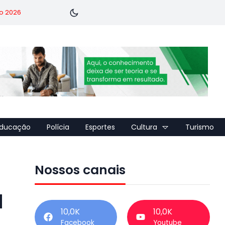
o 2026
ducação
Polícia
Esportes
Cultura
Turismo
Nossos canais
á
10,0K
10,0K
Facebook
Youtube