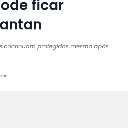
pode ficar
tantan
ados continuam protegidos mesmo após
read