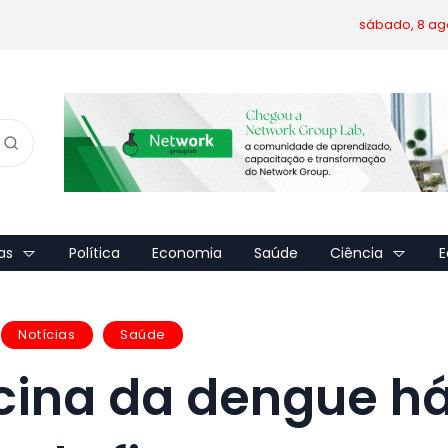
sábado, 8 ag
as
Política
Economia
Saúde
Ciência
E
Notícias
Saúde
ina da dengue h