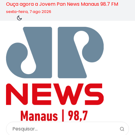
Ouça agora a Jovem Pan News Manaus 98.7 FM
sexta-feira, 7 ago 2026