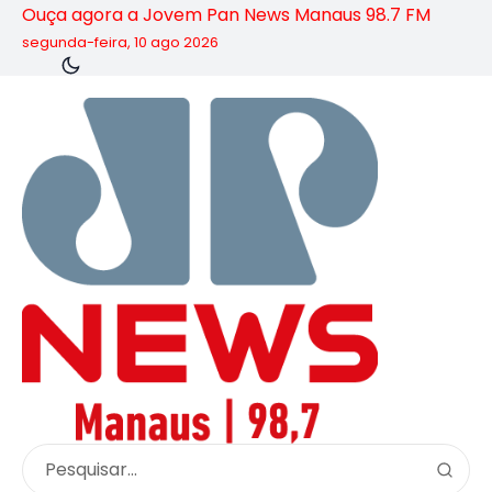
Ouça agora a Jovem Pan News Manaus 98.7 FM
segunda-feira, 10 ago 2026