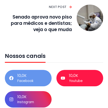
NEXT POST
Senado aprova novo piso
para médicos e dentistas;
veja o que muda
Nossos canais
10,0K
10,0K
Facebook
Youtube
10,0K
Instagram