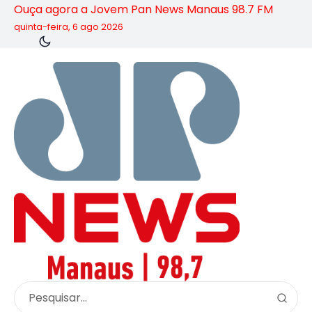
Ouça agora a Jovem Pan News Manaus 98.7 FM
quinta-feira, 6 ago 2026