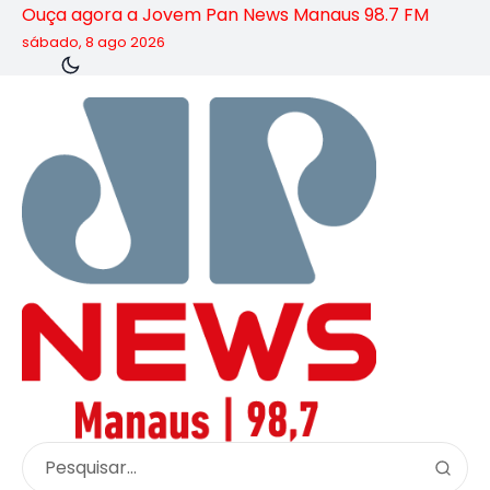
Ouça agora a Jovem Pan News Manaus 98.7 FM
sábado, 8 ago 2026