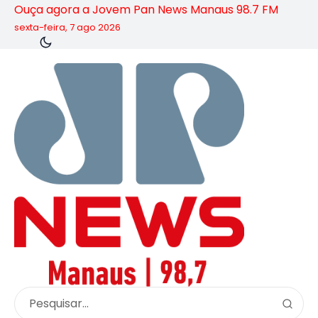
Ouça agora a Jovem Pan News Manaus 98.7 FM
sexta-feira, 7 ago 2026