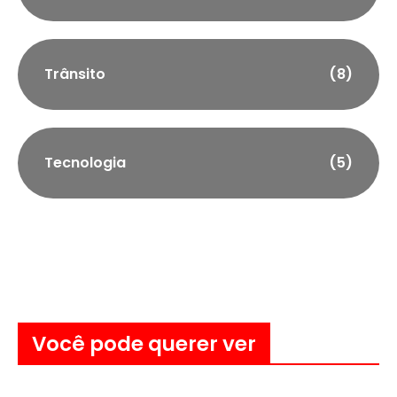
Trânsito
(8)
Tecnologia
(5)
Você pode querer ver