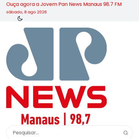
Ouça agora a Jovem Pan News Manaus 98.7 FM
sábado, 8 ago 2026