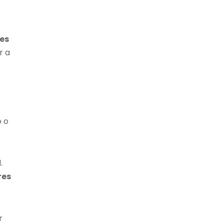
es
r a
o o
.
res
r