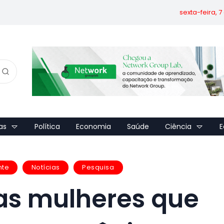
sexta-feira, 
as
Política
Economia
Saúde
Ciência
E
nte
Notícias
Pesquisa
 as mulheres que