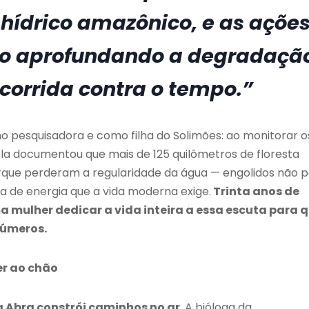
hídrico amazônico, e as açõe
ão aprofundando a degradaçã
orrida contra o tempo.”
 pesquisadora e como filha do Solimões: ao monitorar o
ela documentou que mais de 125 quilômetros de floresta
orque perderam a regularidade da água — engolidos não p
a de energia que a vida moderna exige.
Trinta anos de
ma mulher dedicar a vida inteira a essa escuta para 
números.
er ao chão
 Abra constrói caminhos no ar
. A bióloga da