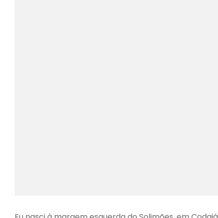
Eu nasci à margem esquerda do Solimões, em Codajás