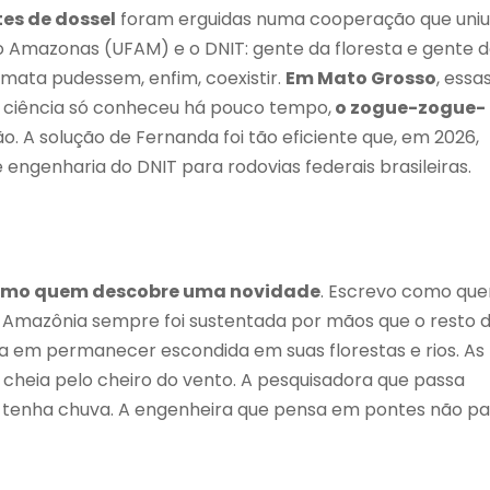
tes de dossel
foram erguidas numa cooperação que uniu
o Amazonas (UFAM) e o DNIT: gente da floresta e gente 
 mata pudessem, enfim, coexistir.
Em Mato Grosso
, essa
 ciência só conheceu há pouco tempo,
o zogue-zogue-
. A solução de Fernanda foi tão eficiente que, em 2026,
engenharia do DNIT para rodovias federais brasileiras.
 como quem descobre uma novidade
. Escrevo como qu
Amazônia sempre foi sustentada por mãos que o resto 
ma em permanecer escondida em suas florestas e rios. As
 cheia pelo cheiro do vento. A pesquisadora que passa
ro tenha chuva. A engenheira que pensa em pontes não p