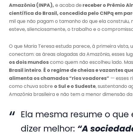
Amazônia (INPA),
e acaba de
receber o Prêmio Al
científica do Brasil, concedida pelo CNPq em pa
mil que não pagam o tamanho do que ela construiu
esteve, silenciosamente, o trabalho e o compromisso
O que Maria Teresa estuda parece, à primeira vista
conectam: as áreas alagadas da Amazônia, esses lu
os dois mundos
como quem não escolheu lado. Mas
Brasil inteiro
.
É o regime de cheias e vazantes qu
alimenta os chamados “rios voadores”
— esses r
como chuva sobre
o Sul e o Sudeste
, sustentando ag
Amazônia brasileira e não tem a menor dimensão da 
Ela mesma resume o que e
dizer melhor:
“A sociedad