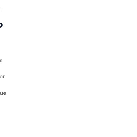
s
o
s
or
que