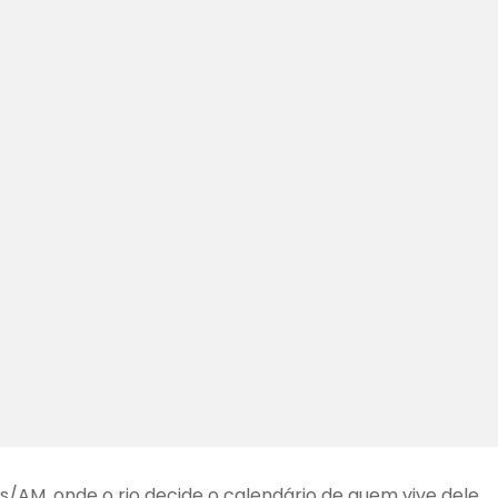
/AM, onde o rio decide o calendário de quem vive dele