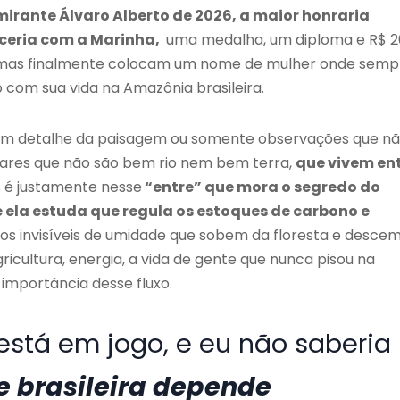
mirante Álvaro Alberto de 2026, a maior honraria
rceria com a Marinha,
uma medalha, um diploma e R$ 
, mas finalmente colocam um nome de mulher onde semp
 com sua vida na Amazônia brasileira.
, um detalhe da paisagem ou somente observações que n
gares que não são bem rio nem bem terra,
que vivem en
 é justamente nesse
“entre” que mora o segredo do
e ela estuda que regula os estoques de carbono e
ios invisíveis de umidade que sobem da floresta e desce
ricultura, energia, a vida de gente que nunca pisou na
importância desse fluxo.
stá em jogo, e eu não saberia
e brasileira depende