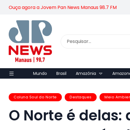
Ouça agora a Jovem Pan News Manaus 98.7 FM
Mundo
Brasil
Amazônia
Amazon
Coluna Soul do Norte
Destaques
Meio Ambie
O Norte é delas: