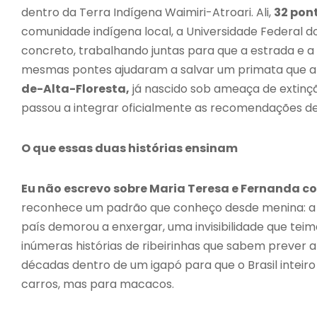
dentro da Terra Indígena Waimiri-Atroari. Ali,
32 pon
comunidade indígena local, a Universidade Federal d
concreto, trabalhando juntas para que a estrada e a
mesmas pontes ajudaram a salvar um primata que a
de-Alta-Floresta,
já nascido sob ameaça de extinção
passou a integrar oficialmente as recomendações de 
O que essas duas histórias ensinam
Eu não escrevo sobre Maria Teresa e Fernanda
reconhece um padrão que conheço desde menina: a 
país demorou a enxergar, uma invisibilidade que tei
inúmeras histórias de ribeirinhas que sabem prever a
décadas dentro de um igapó para que o Brasil intei
carros, mas para macacos.