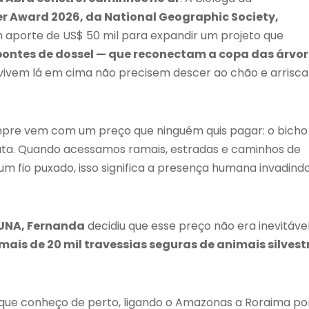
 Award 2026, da National Geographic Society,
um aporte de US$ 50 mil para expandir um projeto que
ontes de dossel — que reconectam a copa das árvor
 vivem lá em cima não precisem descer ao chão e arrisca
mpre vem com um preço que ninguém quis pagar: o bicho
ata. Quando acessamos ramais, estradas e caminhos de
m fio puxado, isso significa a presença humana invadind
AUNA, Fernanda
decidiu que esse preço não era inevitável
mais de 20 mil travessias seguras de animais silvest
 que conheço de perto, ligando o Amazonas a Roraima po