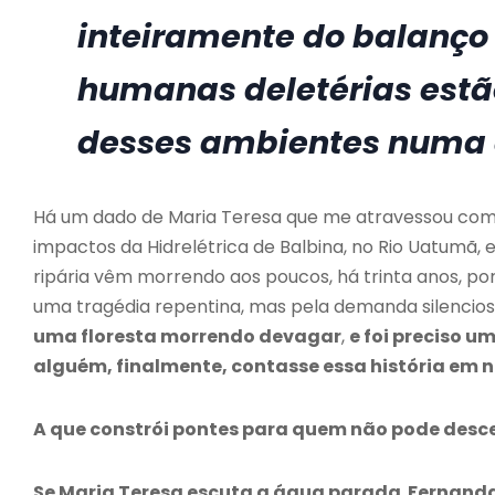
inteiramente do balanço 
humanas deletérias est
desses ambientes numa c
Há um dado de Maria Teresa que me atravessou como
impactos da Hidrelétrica de Balbina, no Rio Uatumã, 
ripária vêm morrendo aos poucos, há trinta anos, p
uma tragédia repentina, mas pela demanda silencios
uma floresta morrendo devagar
,
e foi preciso u
alguém, finalmente, contasse essa história em 
A que constrói pontes para quem não pode desc
Se Maria Teresa escuta a água parada
,
Fernanda