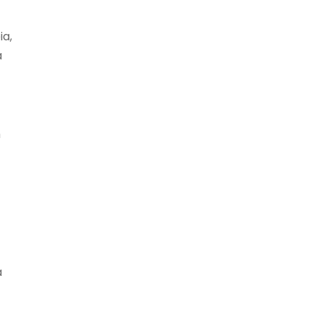
ia,
a
m
a