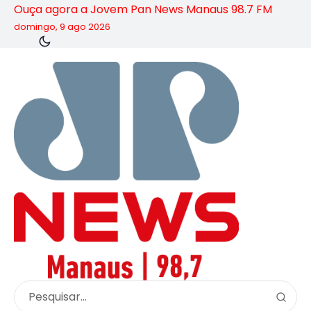
Ouça agora a Jovem Pan News Manaus 98.7 FM
domingo, 9 ago 2026