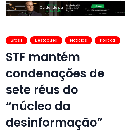
Brasil
Destaques
Notícias
Política
STF mantém
condenações de
sete réus do
“núcleo da
desinformação”