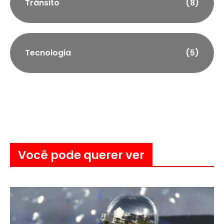
Trânsito
(8)
Tecnologia
(5)
Você pode querer ver