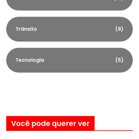
Trânsito
(8)
Tecnologia
(5)
Você pode querer ver