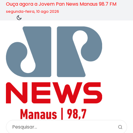
Ouça agora a Jovem Pan News Manaus 98.7 FM
segunda-feira, 10 ago 2026